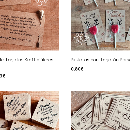
e Tarjetas Kraft alfileres
Piruletas con Tarjetón Per
0,80
€
23
€