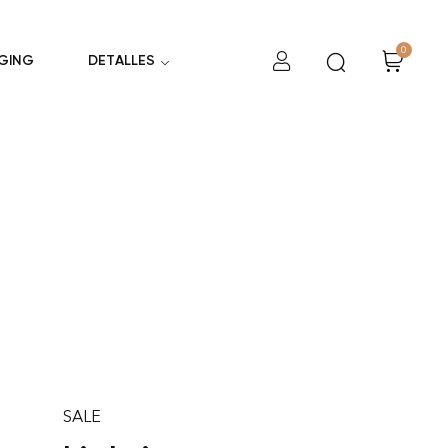
0
GING
DETALLES
SALE