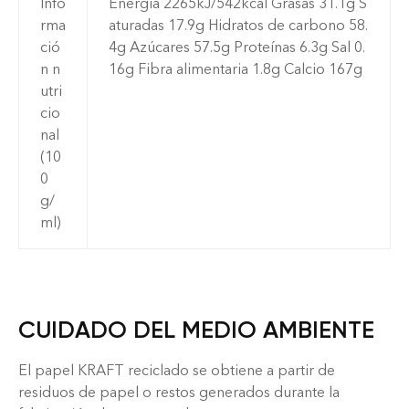
Info
Energía 2265kJ/542kcal Grasas 31.1g S
rma
aturadas 17.9g Hidratos de carbono 58.
ció
4g Azúcares 57.5g Proteínas 6.3g Sal 0.
n n
16g Fibra alimentaria 1.8g Calcio 167g
utri
cio
nal
(10
0
g/
ml)
CUIDADO DEL MEDIO AMBIENTE
El papel KRAFT reciclado se obtiene a partir de
residuos de papel o restos generados durante la