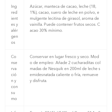
Ing
Azúcar, manteca de cacao, leche (18,
red
1%), cacao, suero de leche en polvo, e
ient
mulgente lecitina de girasol, aroma de
es y
vainilla. Puede contener frutos secos. C
alér
acao 30% mínimo.
gen
os
Co
Conservar en lugar fresco y seco. Mod
nse
o de empleo: Añade 2 cucharaditas col
rva
madas de Nesquik en 200ml de leche s
ció
emidesnatada caliente o fría, remueve
n y
y disfruta.
con
su
mo