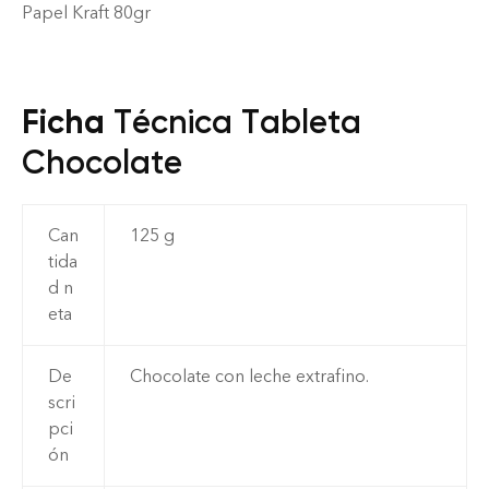
Papel Kraft 80gr
Ficha
Técnica Tableta
Chocolate
Can
125 g
tida
d n
eta
De
Chocolate con leche extrafino.
scri
pci
ón