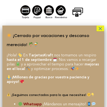
¡Cerrado por vacaciones y descanso
merecido!
¡Hola!
En
TarjetasKraft
nos tomamos un respiro
hasta el 1 de septiembre
. Nos vamos a recargar
pilas
y a aprovechar el tiempo para hacer
mejoras
CONTACTO
en el local
y optimizar procesos.
¡Millones de gracias por vuestra paciencia y
Email:
info@tarjetaskraft.com
apoyo!
Telf.:
619 22 44 75
¡Seguimos conectados para lo que necesites!
Whatsapp
¡Mándanos un mensajito!